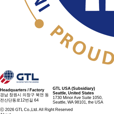
GTL USA (Subsidiary)
Headquarters / Factory
Seattle, United States
경남 창원시 의창구 북면 동
1730 Minor Ave Suite 1050,
전산단동로12번길 64
Seattle, WA 98101, the USA
ⓒ 2026 GTL Co.,Ltd. All Right Reserved