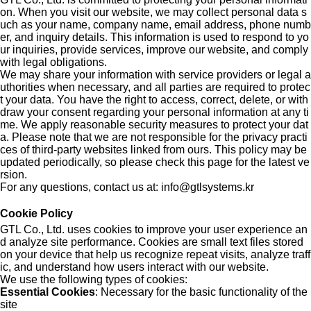
on. When you visit our website, we may collect personal data s
uch as your name, company name, email address, phone numb
er, and inquiry details. This information is used to respond to yo
ur inquiries, provide services, improve our website, and comply
with legal obligations.
We may share your information with service providers or legal a
uthorities when necessary, and all parties are required to protec
t your data. You have the right to access, correct, delete, or with
draw your consent regarding your personal information at any ti
me. We apply reasonable security measures to protect your dat
a. Please note that we are not responsible for the privacy practi
ces of third-party websites linked from ours. This policy may be
updated periodically, so please check this page for the latest ve
rsion.
For any questions, contact us at: info@gtlsystems.kr
Cookie Policy
GTL Co., Ltd. uses cookies to improve your user experience an
d analyze site performance. Cookies are small text files stored
on your device that help us recognize repeat visits, analyze traff
ic, and understand how users interact with our website.
We use the following types of cookies:
Essential Cookies
: Necessary for the basic functionality of the
site