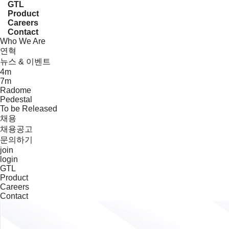
GTL
Product
Careers
Contact
Who We Are
연혁
뉴스 & 이벤트
4m
7m
Radome
Pedestal
To be Released
채용
채용공고
문의하기
join
login
GTL
Product
Careers
Contact