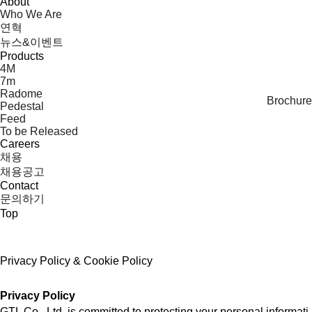
About
Who We Are
연혁
뉴스&이벤트
Products
4M
7m
Radome
Brochure
Pedestal
Feed
To be Released
Careers
채용
채용공고
Contact
문의하기
Top
Privacy Policy & Cookie Policy
Privacy Policy
GTL Co., Ltd. is committed to protecting your personal informati